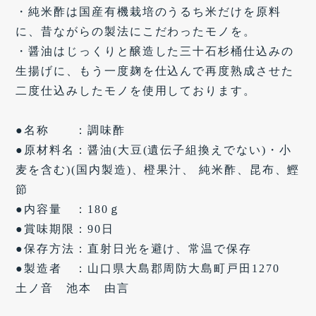
・純米酢は国産有機栽培のうるち米だけを原料
に、昔ながらの製法にこだわったモノを。
・醤油はじっくりと醸造した三十石杉桶仕込みの
生揚げに、もう一度麹を仕込んで再度熟成させた
二度仕込みしたモノを使用しております。
●名称 ：調味酢
●原材料名：醤油(大豆(遺伝子組換えでない)・小
麦を含む)(国内製造)、橙果汁、 純米酢、昆布、鰹
節
●内容量 ：180ｇ
●賞味期限：90日
●保存方法：直射日光を避け、常温で保存
●製造者 ：山口県大島郡周防大島町戸田1270
土ノ音 池本 由言